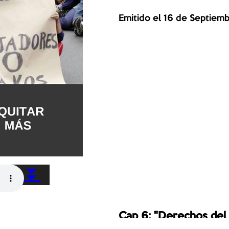
Emitido el 16 de Septiem
⏬
Cap 6: "Derechos del
pasajeros"