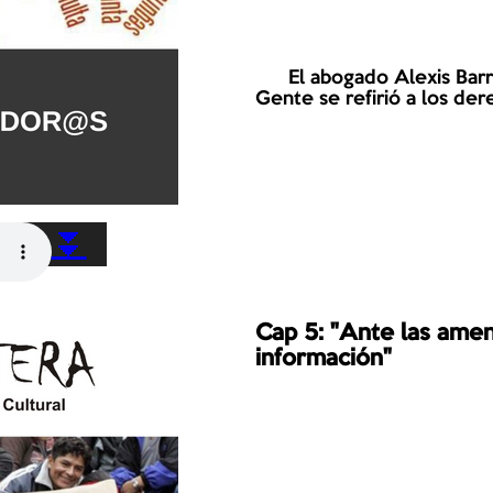
      El abogado Alexis Barraza en la columna de los Derechos de la 
Gente se refirió a los der
⏬
Cap 5: "Ante las amen
información"